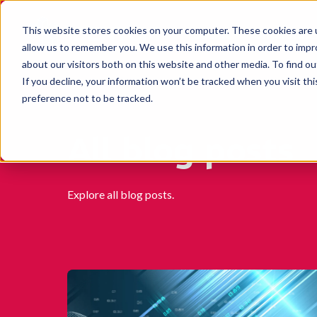
This website stores cookies on your computer. These cookies are u
Produkte
Unterstüt
allow us to remember you. We use this information in order to imp
about our visitors both on this website and other media. To find o
If you decline, your information won’t be tracked when you visit th
preference not to be tracked.
All blog posts
Explore all blog posts.